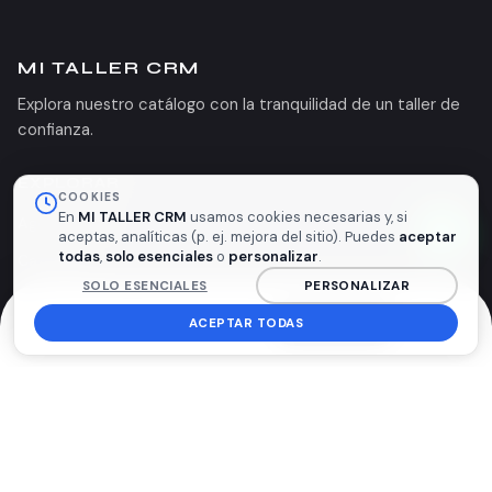
MI TALLER CRM
Explora nuestro catálogo con la tranquilidad de un taller de
confianza.
EXPLORAR
COOKIES
En
MI TALLER CRM
usamos cookies necesarias y, si
Agendar cita
aceptas, analíticas (p. ej. mejora del sitio). Puedes
aceptar
todas
,
solo esenciales
o
personalizar
.
Catálogo
SOLO ESENCIALES
PERSONALIZAR
Nosotros
ACEPTAR TODAS
Inicio
Citas
Carrito
INGRESAR
Más
TU ESPACIO
Favoritos
Mis pedidos
Mis OTs