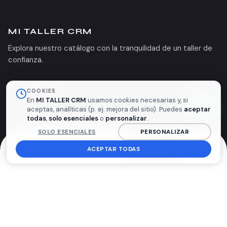
MI TALLER CRM
Explora nuestro catálogo con la tranquilidad de un taller de
confianza.
EXPLORAR
COOKIES
En
MI TALLER CRM
usamos cookies necesarias y, si
Agendar cita
aceptas, analíticas (p. ej. mejora del sitio). Puedes
aceptar
todas
,
solo esenciales
o
personalizar
.
Catálogo
SOLO ESENCIALES
PERSONALIZAR
Nosotros
ACEPTAR TODAS
Inicio
Citas
Carrito
INGRESAR
Más
TU ESPACIO
Favoritos
Mis pedidos
Mis OTs