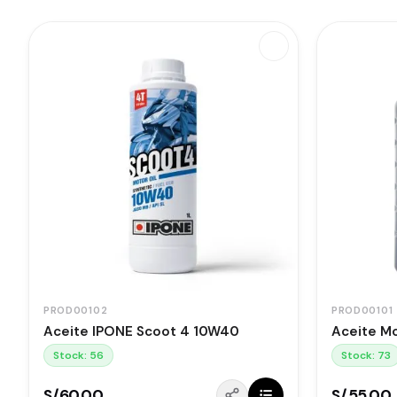
PROD00102
PROD00101
Aceite IPONE Scoot 4 10W40
Aceite Mo
Stock: 56
Stock: 73
S/.60.00
S/.55.00