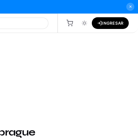
×
INGRESAR
mbrague